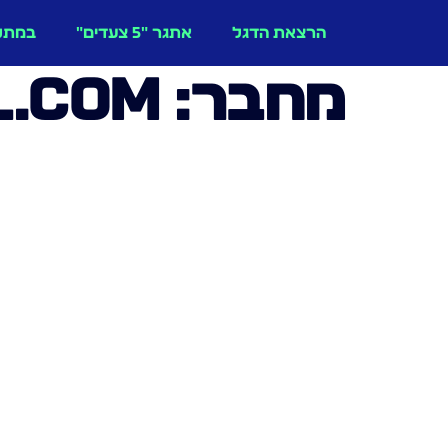
הרצאת הדגל
אתגר "5 צעדים"
במתנ
מחבר:
l.com