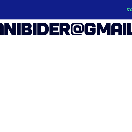
ה!
anibider@gmai